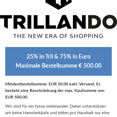
25
% in Tril &
7
5
% in Euro
Maximale Bestellsumme €
5
00.00
Mindestbestellsumme: EUR 50.00 exkl. Versand
.
Es
besteht eine Beschränkung der max. Kaufsumme von
EUR
5
00.00.
Wir sind für ein faires miteinander. Daher unterstützen
wir keine Hamsterkäufe und bitten pro Haushalt nur eine