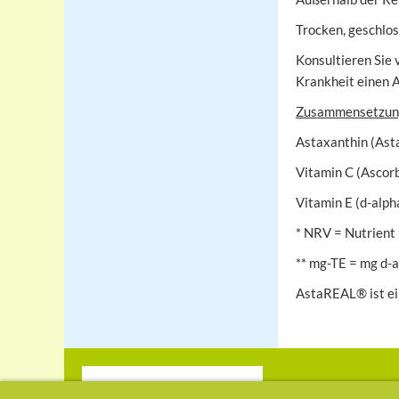
Trocken, geschlos
Konsultieren Sie
Krankheit einen A
Zusammensetzun
Astaxanthin (Ast
Vitamin C (Ascor
Vitamin E (d-alp
* NRV = Nutrient
** mg-TE = mg d-
AstaREAL® ist ei