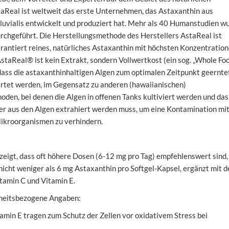
taReal ist weltweit das erste Unternehmen, das Astaxanthin aus
uvialis entwickelt und produziert hat. Mehr als 40 Humanstudien w
rchgeführt. Die Herstellungsmethode des Herstellers AstaReal ist
arantiert reines, natürliches Astaxanthin mit höchsten Konzentration
AstaReal® ist kein Extrakt, sondern Vollwertkost (ein sog. „Whole Foo
 dass die astaxanthinhaltigen Algen zum optimalen Zeitpunkt geernte
ertet werden, im Gegensatz zu anderen (hawaiianischen)
den, bei denen die Algen in offenen Tanks kultiviert werden und das
er aus den Algen extrahiert werden muss, um eine Kontamination mi
kroorganismen zu verhindern.
zeigt, dass oft höhere Dosen (6-12 mg pro Tag) empfehlenswert sind,
icht weniger als 6 mg Astaxanthin pro Softgel-Kapsel, ergänzt mit d
tamin C und Vitamin E.
heitsbezogene Angaben:
amin E tragen zum Schutz der Zellen vor oxidativem Stress bei