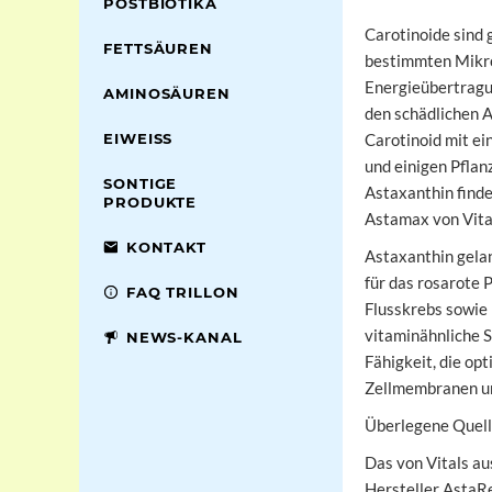
POSTBIOTIKA
Carotinoide sind g
FETTSÄUREN
bestimmten Mikro
Energieübertragu
AMINOSÄUREN
den schädlichen 
EIWEISS
Carotinoid mit ei
und einigen Pflan
SONTIGE
Astaxanthin finde
PRODUKTE
Astamax von Vital
KONTAKT
Astaxanthin gelan
für das rosarote 
FAQ TRILLON
Flusskrebs sowie 
vitaminähnliche 
NEWS-KANAL
Fähigkeit, die op
Zellmembranen u
Überlegene Quell
Das von Vitals a
Hersteller AstaRe