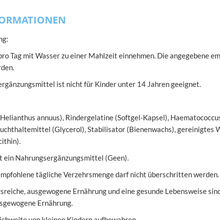
FORMATIONEN
ng:
 pro Tag mit Wasser zu einer Mahlzeit einnehmen. Die angegebene em
rden.
gänzungsmittel ist nicht für Kinder unter 14 Jahren geeignet.
elianthus annuus), Rindergelatine (Softgel-Kapsel), Haematococcus p
uchthaltemittel (Glycerol), Stabilisator (Bienenwachs), gereinigtes
ithin).
st ein Nahrungsergänzungsmittel (Geen).
mpfohlene tägliche Verzehrsmenge darf nicht überschritten werden.
sreiche, ausgewogene Ernährung und eine gesunde Lebensweise sind 
ausgewogene Ernährung.
ichweite von kleinen Kindern aufbewahren.