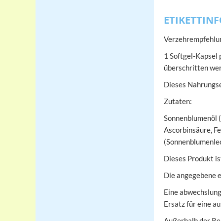
ETIKETTIN
Verzehrempfehlu
1 Softgel-Kapsel
überschritten we
Dieses Nahrungser
Zutaten:
Sonnenblumenöl (H
Ascorbinsäure, Fe
(Sonnenblumenlec
Dieses Produkt i
Die angegebene e
Eine abwechslung
Ersatz für eine 
Außerhalb der Re