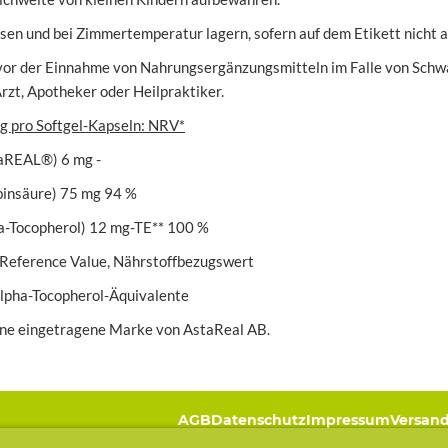
sen und bei Zimmertemperatur lagern, sofern auf dem Etikett nicht 
 vor der Einnahme von Nahrungsergänzungsmitteln im Falle von Schw
rzt, Apotheker oder Heilpraktiker.
g pro
Softgel-
Kapseln
:
NRV*
aREAL®) 6 mg -
binsäure) 75 mg 94 %
ha-Tocopherol) 12 mg-TE** 100 %
 Reference Value, Nährstoffbezugswert
alpha-Tocopherol-Äquivalente
ne eingetragene Marke von AstaReal AB.
AGB
Datenschutz
Impressum
Versand