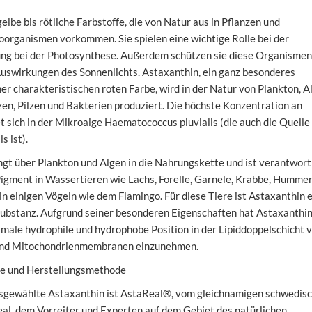
elbe bis rötliche Farbstoffe, die von Natur aus in Pflanzen und
organismen vorkommen. Sie spielen eine wichtige Rolle bei der
ng bei der Photosynthese. Außerdem schützen sie diese Organismen
Auswirkungen des Sonnenlichts. Astaxanthin, ein ganz besonderes
ner charakteristischen roten Farbe, wird in der Natur von Plankton, A
zen, Pilzen und Bakterien produziert. Die höchste Konzentration an
t sich in der Mikroalge Haematococcus pluvialis (die auch die Quelle
s ist).
gt über Plankton und Algen in die Nahrungskette und ist verantwort
Pigment in Wassertieren wie Lachs, Forelle, Garnele, Krabbe, Humme
in einigen Vögeln wie dem Flamingo. Für diese Tiere ist Astaxanthin 
Substanz. Aufgrund seiner besonderen Eigenschaften hat Astaxanthin
timale hydrophile und hydrophobe Position in der Lipiddoppelschicht 
nd Mitochondrienmembranen einzunehmen.
e und Herstellungsmethode
usgewählte Astaxanthin ist AstaReal®, vom gleichnamigen schwedis
al, dem Vorreiter und Experten auf dem Gebiet des natürlichen