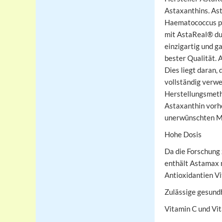
Astaxanthins. As
Haematococcus pl
mit AstaReal® du
einzigartig und g
bester Qualität. 
Dies liegt daran,
vollständig verw
Herstellungsmetho
Astaxanthin vorh
unerwünschten Mi
Hohe Dosis
Da die Forschung 
enthält Astamax n
Antioxidantien Vi
Zulässige gesund
Vitamin C und Vit