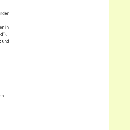
urden
en in
d“).
t und
t
en