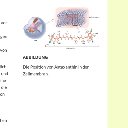
 vor
lgen
 von
ABBILDUNG
lich
Die Position von Astaxanthin in der
r und
Zellmembran.
eine
 die
von
chen