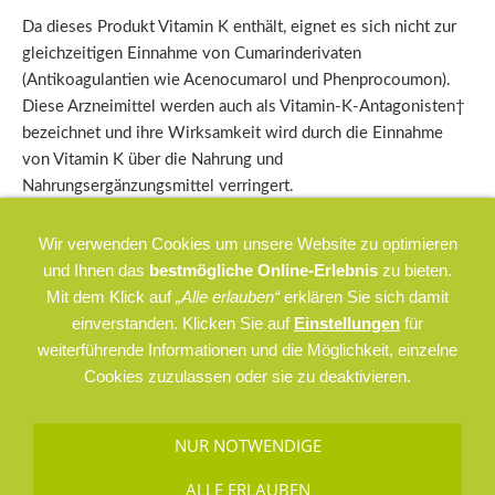
Da dieses Produkt Vitamin K enthält, eignet es sich nicht zur
gleichzeitigen Einnahme von Cumarinderivaten
(Antikoagulantien wie Acenocumarol und Phenprocoumon).
Diese Arzneimittel werden auch als Vitamin-K-Antagonisten†
bezeichnet und ihre Wirksamkeit wird durch die Einnahme
von Vitamin K über die Nahrung und
Nahrungsergänzungsmittel verringert.
Wir verwenden Cookies um unsere Website zu optimieren
und Ihnen das
bestmögliche Online-Erlebnis
zu bieten.
Mit dem Klick auf
„Alle erlauben“
erklären Sie sich damit
einverstanden. Klicken Sie auf
Einstellungen
für
weiterführende Informationen und die Möglichkeit, einzelne
Cookies zuzulassen oder sie zu deaktivieren.
AGB
Datenschutz
Impressum
Versand & Zahlung
NUR NOTWENDIGE
Cookies
ALLE ERLAUBEN
(c) 2023 vitality concept GmbH